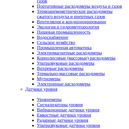
газов
Портативные расходомеры воздуха и газов
Термоанемометрические расходомеры
сжатого воздуха и инертных газов
Вентиляция и кондиционирование
Экология и гидрометеорология
Пищевая промышленность
Водоснабжение
Сельское хозяйство
Промышленная автоматика
Электромагнитные расходомеры
Кориолисовые (массовые) расходомеры
Ультразвуковые расходомеры
Вихревые расходомеры
Термально-массовые расходомеры
Мутномеры
Электронные расходомеры
Датчики уровня
Уровнемеры
Сигнализаторы уровня
Вибрационные датчики уровня
Емкостные датчики уровня
Радарные датчики уровня
Ультразвуковые датчики уровня