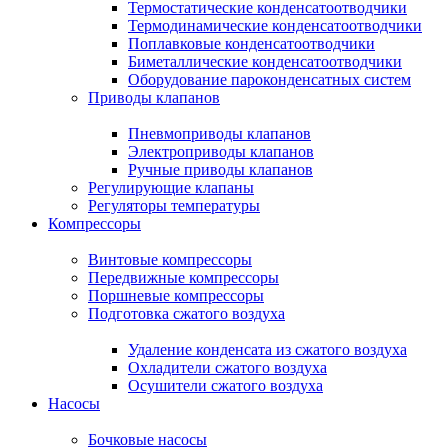
Термостатические конденсатоотводчики
Термодинамические конденсатоотводчики
Поплавковые конденсатоотводчики
Биметаллические конденсатоотводчики
Оборудование пароконденсатных систем
Приводы клапанов
Пневмоприводы клапанов
Электроприводы клапанов
Ручные приводы клапанов
Регулирующие клапаны
Регуляторы температуры
Компрессоры
Винтовые компрессоры
Передвижные компрессоры
Поршневые компрессоры
Подготовка сжатого воздуха
Удаление конденсата из сжатого воздуха
Охладители сжатого воздуха
Осушители сжатого воздуха
Насосы
Бочковые насосы