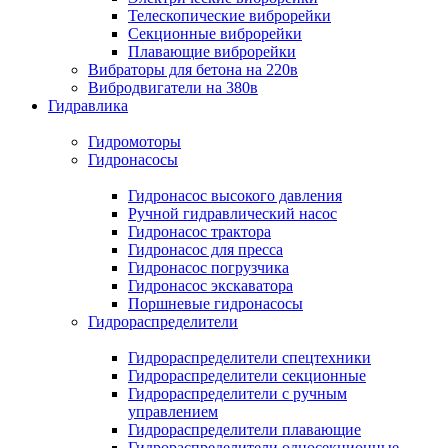
Телескопические виброрейки
Секционные виброрейки
Плавающие виброрейки
Вибраторы для бетона на 220в
Вибродвигатели на 380в
Гидравлика
Гидромоторы
Гидронасосы
Гидронасос высокого давления
Ручной гидравлический насос
Гидронасос трактора
Гидронасос для пресса
Гидронасос погрузчика
Гидронасос экскаватора
Поршневые гидронасосы
Гидрораспределители
Гидрораспределители спецтехники
Гидрораспределители секционные
Гидрораспределители с ручным
управлением
Гидрораспределители плавающие
Гидрораспределители односекционные