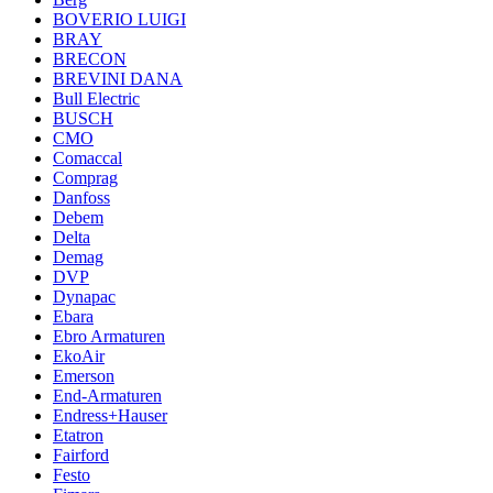
BOVERIO LUIGI
BRAY
BRECON
BREVINI DANA
Bull Electric
BUSCH
CMO
Comaccal
Comprag
Danfoss
Debem
Delta
Demag
DVP
Dynapac
Ebara
Ebro Armaturen
EkoAir
Emerson
End-Armaturen
Endress+Hauser
Etatron
Fairford
Festo