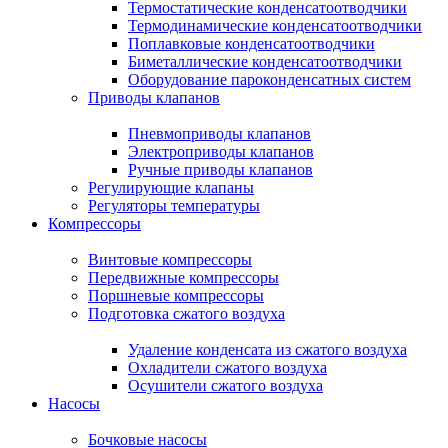
Термостатические конденсатоотводчики
Термодинамические конденсатоотводчики
Поплавковые конденсатоотводчики
Биметаллические конденсатоотводчики
Оборудование пароконденсатных систем
Приводы клапанов
Пневмоприводы клапанов
Электроприводы клапанов
Ручные приводы клапанов
Регулирующие клапаны
Регуляторы температуры
Компрессоры
Винтовые компрессоры
Передвижные компрессоры
Поршневые компрессоры
Подготовка сжатого воздуха
Удаление конденсата из сжатого воздуха
Охладители сжатого воздуха
Осушители сжатого воздуха
Насосы
Бочковые насосы