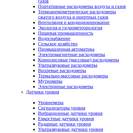
газов
Портативные расходомеры воздуха и газов
Термоанемометрические расходомеры
сжатого воздуха и инертных газов
Вентиляция и кондиционирование
Экология и гидрометеорология
Пищевая промышленность
Водоснабжение
Сельское хозяйство
Промышленная автоматика
Электромагнитные расходомеры
Кориолисовые (массовые) расходомеры
Ультразвуковые расходомеры
Вихревые расходомеры
Термально-массовые расходомеры
Мутномеры
Электронные расходомеры
Датчики уровня
Уровнемеры
Сигнализаторы уровня
Вибрационные датчики уровня
Емкостные датчики уровня
Радарные датчики уровня
Ультразвуковые датчики уровня