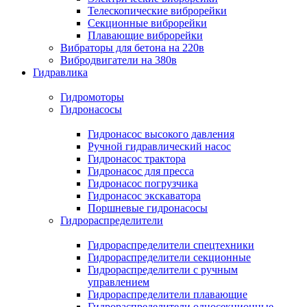
Телескопические виброрейки
Секционные виброрейки
Плавающие виброрейки
Вибраторы для бетона на 220в
Вибродвигатели на 380в
Гидравлика
Гидромоторы
Гидронасосы
Гидронасос высокого давления
Ручной гидравлический насос
Гидронасос трактора
Гидронасос для пресса
Гидронасос погрузчика
Гидронасос экскаватора
Поршневые гидронасосы
Гидрораспределители
Гидрораспределители спецтехники
Гидрораспределители секционные
Гидрораспределители с ручным
управлением
Гидрораспределители плавающие
Гидрораспределители односекционные