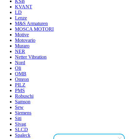
KSB
KVANT
LD
Lenze
M&S Armaturen
MOSCA MOTORI
Motive
Motovario
Muraro
NER
Netter Vibration
Nord
Oli
OMB
Omron
PILZ
PMS
Robuschi
Samson
Sew
Siemens
Siti
Sivag
SLCD
Spaleck