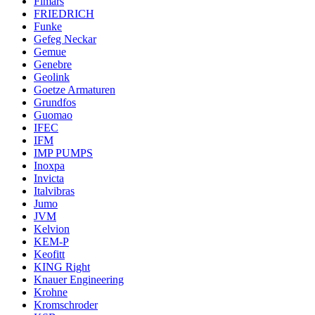
Fimars
FRIEDRICH
Funke
Gefeg Neckar
Gemue
Genebre
Geolink
Goetze Armaturen
Grundfos
Guomao
IFEC
IFM
IMP PUMPS
Inoxpa
Invicta
Italvibras
Jumo
JVM
Kelvion
KEM-P
Keofitt
KING Right
Knauer Engineering
Krohne
Kromschroder