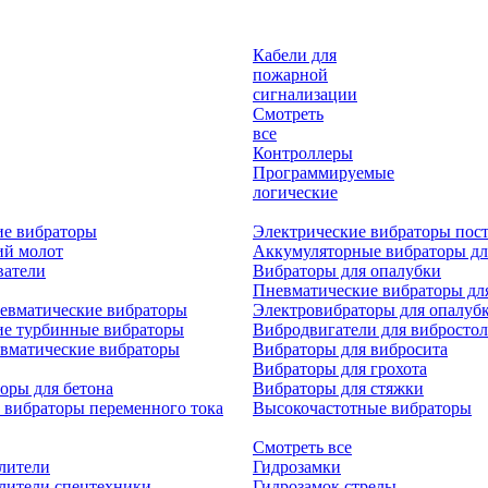
Кабели для
пожарной
сигнализации
Смотреть
все
Контроллеры
Программируемые
логические
ие вибраторы
Электрические вибраторы пост
ий молот
Аккумуляторные вибраторы дл
ватели
Вибраторы для опалубки
Пневматические вибраторы дл
евматические вибраторы
Электровибраторы для опалуб
ие турбинные вибраторы
Вибродвигатели для вибростол
вматические вибраторы
Вибраторы для вибросита
Вибраторы для грохота
оры для бетона
Вибраторы для стяжки
 вибраторы переменного тока
Высокочастотные вибраторы
Смотреть все
лители
Гидрозамки
лители спецтехники
Гидрозамок стрелы