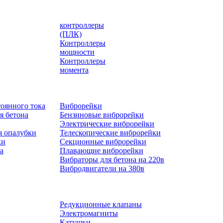
контроллеры
(ПЛК)
Контроллеры
мощности
Контроллеры
момента
оянного тока
Виброрейки
я бетона
Бензиновые виброрейки
Электрические виброрейки
я опалубки
Телескопические виброрейки
ки
Секционные виброрейки
а
Плавающие виброрейки
Вибраторы для бетона на 220в
Вибродвигатели на 380в
Редукционные клапаны
Электромагниты
Катушки