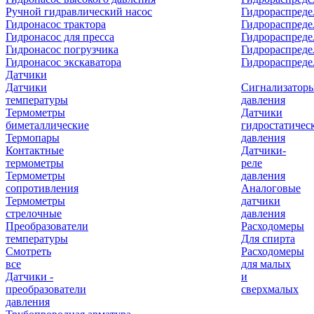
Ручной гидравлический насос
Гидрораспреде
Гидронасос трактора
Гидрораспреде
Гидронасос для пресса
Гидрораспред
Гидронасос погрузчика
Гидрораспреде
Гидронасос экскаватора
Гидрораспред
Датчики
Датчики
Сигнализатор
температуры
давления
Термометры
Датчики
биметаллические
гидростатичес
Термопары
давления
Контактные
Датчики-
термометры
реле
Термометры
давления
сопротивления
Аналоговые
Термометры
датчики
стрелочные
давления
Преобразователи
Расходомеры
температуры
Для спирта
Смотреть
Расходомеры
все
для малых
Датчики -
и
преобразователи
сверхмалых
давления