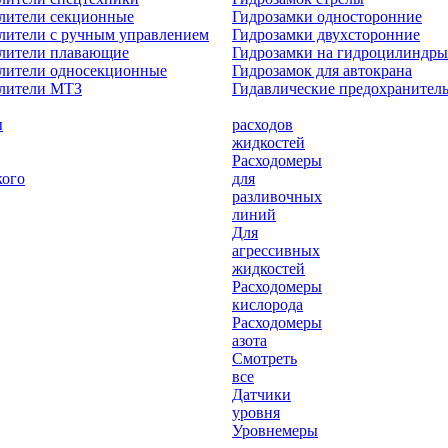
лители секционные
Гидрозамки односторонние
лители с ручным управлением
Гидрозамки двухсторонние
елители плавающие
Гидрозамки на гидроцилиндры
лители односекционные
Гидрозамок для автокрана
елители МТЗ
Гидавлические предохранител
ы
расходов
жидкостей
Расходомеры
кого
для
разливочных
линий
Для
агрессивных
жидкостей
Расходомеры
кислорода
Расходомеры
азота
Смотреть
все
Датчики
уровня
Уровнемеры