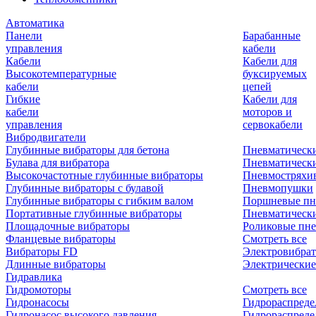
Автоматика
Панели
Барабанные
управления
кабели
Кабели
Кабели для
Высокотемпературные
буксируемых
кабели
цепей
Гибкие
Кабели для
кабели
моторов и
управления
сервокабели
Вибродвигатели
Глубинные вибраторы для бетона
Пневматическ
Булава для вибратора
Пневматическ
Высокочастотные глубинные вибраторы
Пневмостряхи
Глубинные вибраторы с булавой
Пневмопушки
Глубинные вибраторы с гибким валом
Поршневые пн
Портативные глубинные вибраторы
Пневматическ
Площадочные вибраторы
Роликовые пне
Фланцевые вибраторы
Смотреть все
Вибраторы FD
Электровибрат
Длинные вибраторы
Электрические
Гидравлика
Гидромоторы
Смотреть все
Гидронасосы
Гидрораспреде
Гидронасос высокого давления
Гидрораспреде