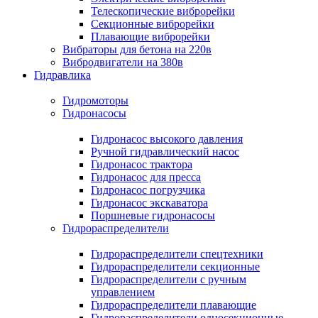
Телескопические виброрейки
Секционные виброрейки
Плавающие виброрейки
Вибраторы для бетона на 220в
Вибродвигатели на 380в
Гидравлика
Гидромоторы
Гидронасосы
Гидронасос высокого давления
Ручной гидравлический насос
Гидронасос трактора
Гидронасос для пресса
Гидронасос погрузчика
Гидронасос экскаватора
Поршневые гидронасосы
Гидрораспределители
Гидрораспределители спецтехники
Гидрораспределители секционные
Гидрораспределители с ручным
управлением
Гидрораспределители плавающие
Гидрораспределители односекционные