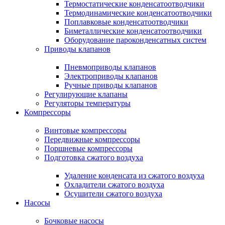
Термостатические конденсатоотводчики
Термодинамические конденсатоотводчики
Поплавковые конденсатоотводчики
Биметаллические конденсатоотводчики
Оборудование пароконденсатных систем
Приводы клапанов
Пневмоприводы клапанов
Электроприводы клапанов
Ручные приводы клапанов
Регулирующие клапаны
Регуляторы температуры
Компрессоры
Винтовые компрессоры
Передвижные компрессоры
Поршневые компрессоры
Подготовка сжатого воздуха
Удаление конденсата из сжатого воздуха
Охладители сжатого воздуха
Осушители сжатого воздуха
Насосы
Бочковые насосы