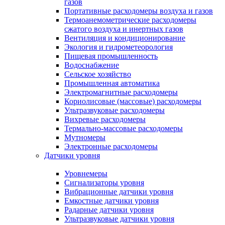
газов
Портативные расходомеры воздуха и газов
Термоанемометрические расходомеры
сжатого воздуха и инертных газов
Вентиляция и кондиционирование
Экология и гидрометеорология
Пищевая промышленность
Водоснабжение
Сельское хозяйство
Промышленная автоматика
Электромагнитные расходомеры
Кориолисовые (массовые) расходомеры
Ультразвуковые расходомеры
Вихревые расходомеры
Термально-массовые расходомеры
Мутномеры
Электронные расходомеры
Датчики уровня
Уровнемеры
Сигнализаторы уровня
Вибрационные датчики уровня
Емкостные датчики уровня
Радарные датчики уровня
Ультразвуковые датчики уровня