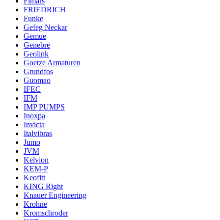
Fimars
FRIEDRICH
Funke
Gefeg Neckar
Gemue
Genebre
Geolink
Goetze Armaturen
Grundfos
Guomao
IFEC
IFM
IMP PUMPS
Inoxpa
Invicta
Italvibras
Jumo
JVM
Kelvion
KEM-P
Keofitt
KING Right
Knauer Engineering
Krohne
Kromschroder