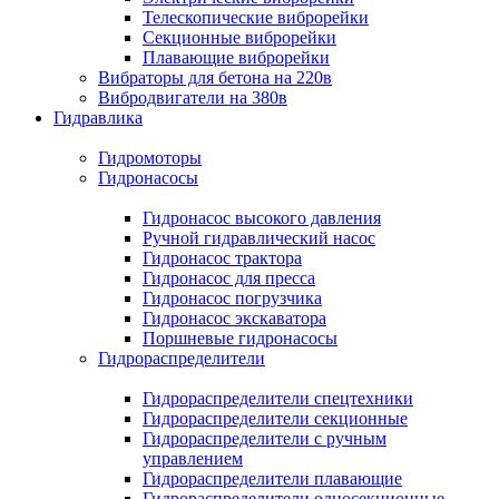
Телескопические виброрейки
Секционные виброрейки
Плавающие виброрейки
Вибраторы для бетона на 220в
Вибродвигатели на 380в
Гидравлика
Гидромоторы
Гидронасосы
Гидронасос высокого давления
Ручной гидравлический насос
Гидронасос трактора
Гидронасос для пресса
Гидронасос погрузчика
Гидронасос экскаватора
Поршневые гидронасосы
Гидрораспределители
Гидрораспределители спецтехники
Гидрораспределители секционные
Гидрораспределители с ручным
управлением
Гидрораспределители плавающие
Гидрораспределители односекционные