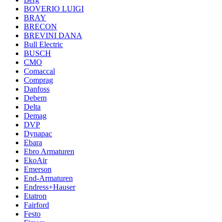
BOVERIO LUIGI
BRAY
BRECON
BREVINI DANA
Bull Electric
BUSCH
CMO
Comaccal
Comprag
Danfoss
Debem
Delta
Demag
DVP
Dynapac
Ebara
Ebro Armaturen
EkoAir
Emerson
End-Armaturen
Endress+Hauser
Etatron
Fairford
Festo