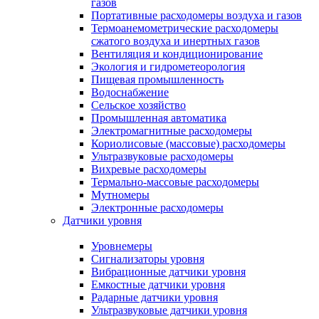
газов
Портативные расходомеры воздуха и газов
Термоанемометрические расходомеры
сжатого воздуха и инертных газов
Вентиляция и кондиционирование
Экология и гидрометеорология
Пищевая промышленность
Водоснабжение
Сельское хозяйство
Промышленная автоматика
Электромагнитные расходомеры
Кориолисовые (массовые) расходомеры
Ультразвуковые расходомеры
Вихревые расходомеры
Термально-массовые расходомеры
Мутномеры
Электронные расходомеры
Датчики уровня
Уровнемеры
Сигнализаторы уровня
Вибрационные датчики уровня
Емкостные датчики уровня
Радарные датчики уровня
Ультразвуковые датчики уровня