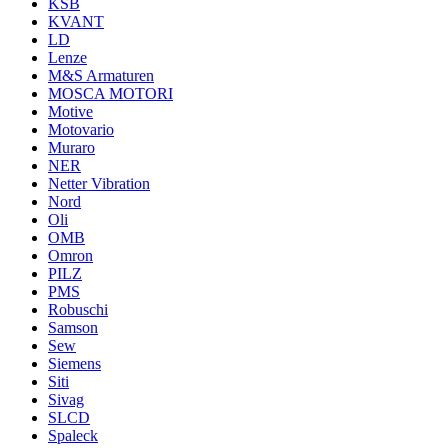
KSB
KVANT
LD
Lenze
M&S Armaturen
MOSCA MOTORI
Motive
Motovario
Muraro
NER
Netter Vibration
Nord
Oli
OMB
Omron
PILZ
PMS
Robuschi
Samson
Sew
Siemens
Siti
Sivag
SLCD
Spaleck