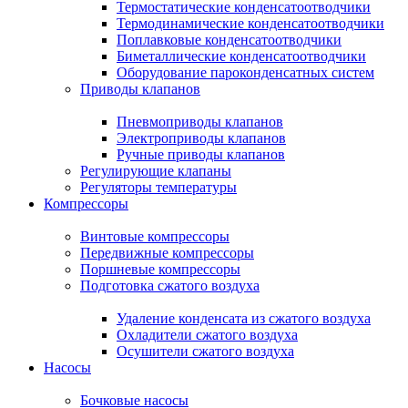
Термостатические конденсатоотводчики
Термодинамические конденсатоотводчики
Поплавковые конденсатоотводчики
Биметаллические конденсатоотводчики
Оборудование пароконденсатных систем
Приводы клапанов
Пневмоприводы клапанов
Электроприводы клапанов
Ручные приводы клапанов
Регулирующие клапаны
Регуляторы температуры
Компрессоры
Винтовые компрессоры
Передвижные компрессоры
Поршневые компрессоры
Подготовка сжатого воздуха
Удаление конденсата из сжатого воздуха
Охладители сжатого воздуха
Осушители сжатого воздуха
Насосы
Бочковые насосы