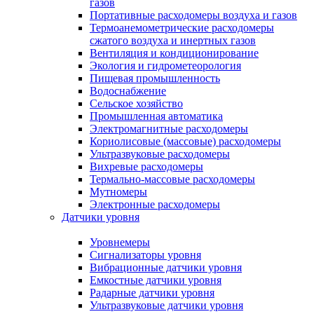
газов
Портативные расходомеры воздуха и газов
Термоанемометрические расходомеры
сжатого воздуха и инертных газов
Вентиляция и кондиционирование
Экология и гидрометеорология
Пищевая промышленность
Водоснабжение
Сельское хозяйство
Промышленная автоматика
Электромагнитные расходомеры
Кориолисовые (массовые) расходомеры
Ультразвуковые расходомеры
Вихревые расходомеры
Термально-массовые расходомеры
Мутномеры
Электронные расходомеры
Датчики уровня
Уровнемеры
Сигнализаторы уровня
Вибрационные датчики уровня
Емкостные датчики уровня
Радарные датчики уровня
Ультразвуковые датчики уровня