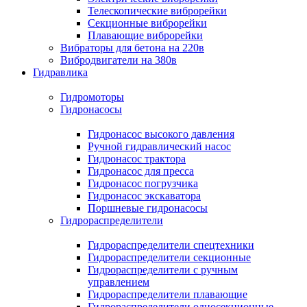
Телескопические виброрейки
Секционные виброрейки
Плавающие виброрейки
Вибраторы для бетона на 220в
Вибродвигатели на 380в
Гидравлика
Гидромоторы
Гидронасосы
Гидронасос высокого давления
Ручной гидравлический насос
Гидронасос трактора
Гидронасос для пресса
Гидронасос погрузчика
Гидронасос экскаватора
Поршневые гидронасосы
Гидрораспределители
Гидрораспределители спецтехники
Гидрораспределители секционные
Гидрораспределители с ручным
управлением
Гидрораспределители плавающие
Гидрораспределители односекционные