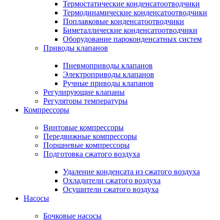
Термостатические конденсатоотводчики
Термодинамические конденсатоотводчики
Поплавковые конденсатоотводчики
Биметаллические конденсатоотводчики
Оборудование пароконденсатных систем
Приводы клапанов
Пневмоприводы клапанов
Электроприводы клапанов
Ручные приводы клапанов
Регулирующие клапаны
Регуляторы температуры
Компрессоры
Винтовые компрессоры
Передвижные компрессоры
Поршневые компрессоры
Подготовка сжатого воздуха
Удаление конденсата из сжатого воздуха
Охладители сжатого воздуха
Осушители сжатого воздуха
Насосы
Бочковые насосы