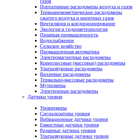
газов
Портативные расходомеры воздуха и газов
Термоанемометрические расходомеры
сжатого воздуха и инертных газов
Вентиляция и кондиционирование
Экология и гидрометеорология
Пищевая промышленность
Водоснабжение
Сельское хозяйство
Промышленная автоматика
Электромагнитные расходомеры
Кориолисовые (массовые) расходомеры
Ультразвуковые расходомеры
Вихревые расходомеры
Термально-массовые расходомеры
Мутномеры
Электронные расходомеры
Датчики уровня
Уровнемеры
Сигнализаторы уровня
Вибрационные датчики уровня
Емкостные датчики уровня
Радарные датчики уровня
Ультразвуковые датчики уровня