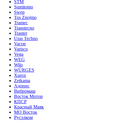
STM
Sumitomo
Swep
Tos Znojmo
Tramec
Transtecno
Tranter
Uras Techno
Vacon
Varisco
Vega
WEG
Wilo
WÜRGES
Xurox
Zetkama
Адонис
Вибромаш
Восток Мотор
КПСР
Красный Маяк
МО Восток
Русэлком