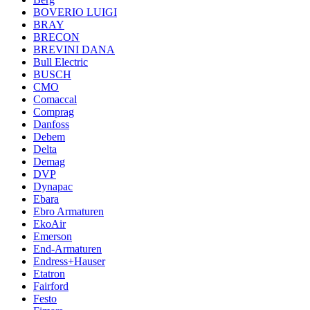
BOVERIO LUIGI
BRAY
BRECON
BREVINI DANA
Bull Electric
BUSCH
CMO
Comaccal
Comprag
Danfoss
Debem
Delta
Demag
DVP
Dynapac
Ebara
Ebro Armaturen
EkoAir
Emerson
End-Armaturen
Endress+Hauser
Etatron
Fairford
Festo