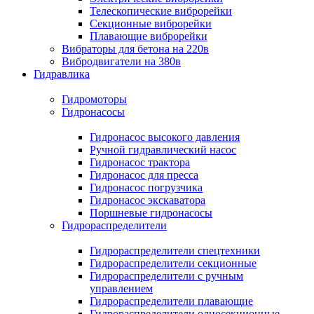
Телескопические виброрейки
Секционные виброрейки
Плавающие виброрейки
Вибраторы для бетона на 220в
Вибродвигатели на 380в
Гидравлика
Гидромоторы
Гидронасосы
Гидронасос высокого давления
Ручной гидравлический насос
Гидронасос трактора
Гидронасос для пресса
Гидронасос погрузчика
Гидронасос экскаватора
Поршневые гидронасосы
Гидрораспределители
Гидрораспределители спецтехники
Гидрораспределители секционные
Гидрораспределители с ручным
управлением
Гидрораспределители плавающие
Гидрораспределители односекционные