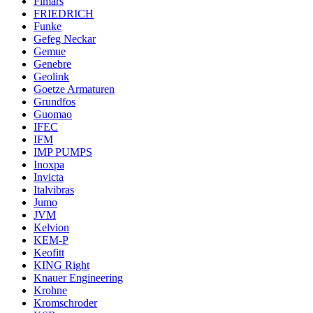
Fimars
FRIEDRICH
Funke
Gefeg Neckar
Gemue
Genebre
Geolink
Goetze Armaturen
Grundfos
Guomao
IFEC
IFM
IMP PUMPS
Inoxpa
Invicta
Italvibras
Jumo
JVM
Kelvion
KEM-P
Keofitt
KING Right
Knauer Engineering
Krohne
Kromschroder