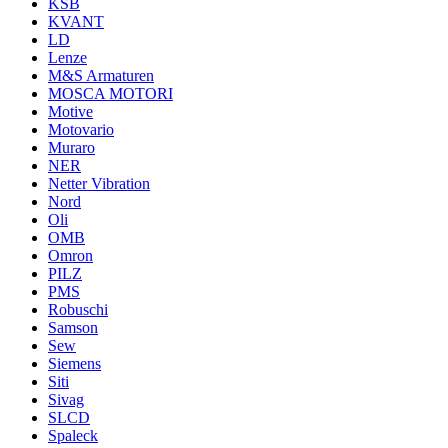
KSB
KVANT
LD
Lenze
M&S Armaturen
MOSCA MOTORI
Motive
Motovario
Muraro
NER
Netter Vibration
Nord
Oli
OMB
Omron
PILZ
PMS
Robuschi
Samson
Sew
Siemens
Siti
Sivag
SLCD
Spaleck