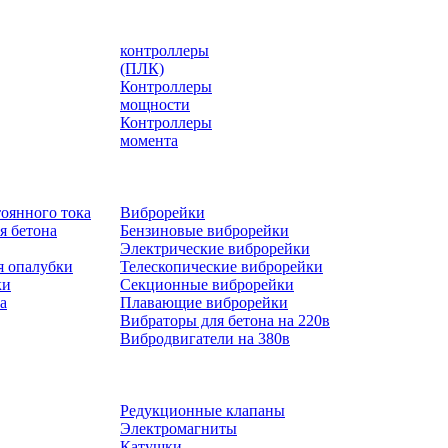
контроллеры
(ПЛК)
Контроллеры
мощности
Контроллеры
момента
оянного тока
Виброрейки
я бетона
Бензиновые виброрейки
Электрические виброрейки
я опалубки
Телескопические виброрейки
ки
Секционные виброрейки
а
Плавающие виброрейки
Вибраторы для бетона на 220в
Вибродвигатели на 380в
Редукционные клапаны
Электромагниты
Катушки