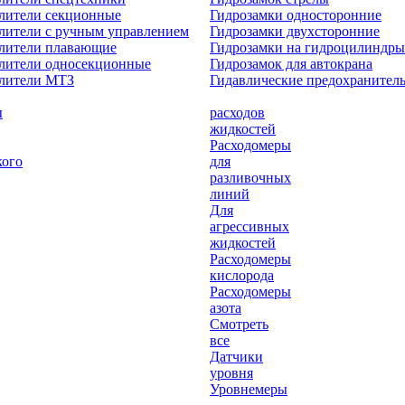
лители секционные
Гидрозамки односторонние
лители с ручным управлением
Гидрозамки двухсторонние
елители плавающие
Гидрозамки на гидроцилиндры
лители односекционные
Гидрозамок для автокрана
елители МТЗ
Гидавлические предохранител
ы
расходов
жидкостей
Расходомеры
кого
для
разливочных
линий
Для
агрессивных
жидкостей
Расходомеры
кислорода
Расходомеры
азота
Смотреть
все
Датчики
уровня
Уровнемеры