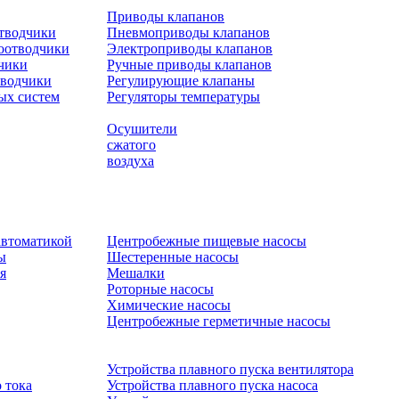
Приводы клапанов
отводчики
Пневмоприводы клапанов
оотводчики
Электроприводы клапанов
чики
Ручные приводы клапанов
тводчики
Регулирующие клапаны
ых систем
Регуляторы температуры
Осушители
сжатого
воздуха
автоматикой
Центробежные пищевые насосы
ы
Шестеренные насосы
я
Мешалки
Роторные насосы
Химические насосы
Центробежные герметичные насосы
Устройства плавного пуска вентилятора
 тока
Устройства плавного пуска насоса