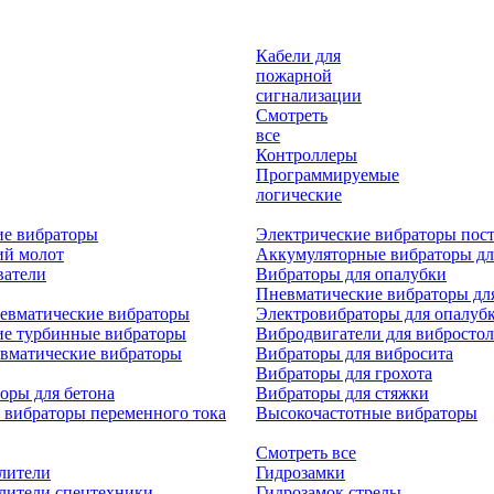
Кабели для
пожарной
сигнализации
Смотреть
все
Контроллеры
Программируемые
логические
ие вибраторы
Электрические вибраторы пост
ий молот
Аккумуляторные вибраторы дл
ватели
Вибраторы для опалубки
Пневматические вибраторы дл
евматические вибраторы
Электровибраторы для опалуб
ие турбинные вибраторы
Вибродвигатели для вибростол
вматические вибраторы
Вибраторы для вибросита
Вибраторы для грохота
оры для бетона
Вибраторы для стяжки
 вибраторы переменного тока
Высокочастотные вибраторы
Смотреть все
лители
Гидрозамки
лители спецтехники
Гидрозамок стрелы