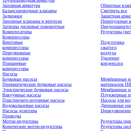
Трубопроводная арматура
Запорная арматура
Обратные кла
Балансировочные клапаны
Смотреть все
Задвижки
Защитная арма
Запорные клапаны и вентили
Перепускные 
Затворы дисковые поворотные
Предохраните
Компенсаторы
Редукторы (ре
Компрессоры
Винтовые
Подготовка
компрессоры
сжатого
Передвижные
воздуха
компрессоры
Удаление
Поршневые
конденсата
компрессоры
Насосы
Бочковые насосы
Мембранные н
Пневматические бочковые насосы
материалов П
Электрические бочковые насосы
Мембранные н
Вакуумные насосы
Плунжерные н
Пластинчато-роторные насосы
Насосы для во
Водокольцевые насосы
Дренажные нас
Насосы дозаторы
Циркуляционн
Приводы
Мотор-редукторы
Редукторы ци
Конические мотор-редукторы
Редукторы ци