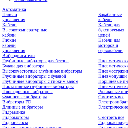
Автоматика
Панели
Барабанные
управления
кабели
Кабели
Кабели для
Высокотемпературные
буксируемых
кабели
цепей
Гибкие
Кабели для
кабели
моторов и
управления
сервокабели
Вибродвигатели
Глубинные вибраторы для бетона
Пневматическ
Булава для вибратора
Пневматическ
Высокочастотные глубинные вибраторы
Пневмостряхи
Глубинные вибраторы с булавой
Пневмопушки
Глубинные вибраторы с гибким валом
Поршневые пн
Портативные глубинные вибраторы
Пневматическ
Площадочные вибраторы
Роликовые пне
Фланцевые вибраторы
Смотреть все
Вибраторы FD
Электровибрат
Длинные вибраторы
Электрические
Гидравлика
Гидромоторы
Смотреть все
Гидронасосы
Гидрораспреде
Гидронасос высокого давления
Гидрораспреде