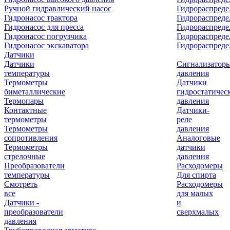
Ручной гидравлический насос
Гидрораспреде
Гидронасос трактора
Гидрораспреде
Гидронасос для пресса
Гидрораспред
Гидронасос погрузчика
Гидрораспреде
Гидронасос экскаватора
Гидрораспред
Датчики
Датчики
Сигнализатор
температуры
давления
Термометры
Датчики
биметаллические
гидростатичес
Термопары
давления
Контактные
Датчики-
термометры
реле
Термометры
давления
сопротивления
Аналоговые
Термометры
датчики
стрелочные
давления
Преобразователи
Расходомеры
температуры
Для спирта
Смотреть
Расходомеры
все
для малых
Датчики -
и
преобразователи
сверхмалых
давления