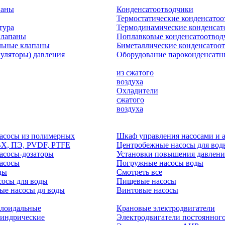
паны
Конденсатоотводчики
Термостатические конденсато
тура
Термодинамические конденсат
клапаны
Поплавковые конденсатоотвод
льные клапаны
Биметаллические конденсатоо
гуляторы) давления
Оборудование пароконденсатн
из сжатого
воздуха
Охладители
сжатого
воздуха
асосы из полимерных
Шкаф управления насосами и 
ВХ, ПЭ, PVDF, PTFE
Центробежные насосы для вод
асосы-дозаторы
Установки повышения давлени
асосы
Погружные насосы воды
ды
Смотреть все
осы для воды
Пищевые насосы
ые насосы дл воды
Винтовые насосы
клоидальные
Крановые электродвигатели
линдрические
Электродвигатели постоянного