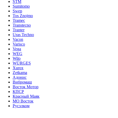
STM
Sumitomo
Swep
Tos Znojmo
Tramec
Transtecno
Tranter
Uras Techno
Vacon
Varisco
Vega
WEG
Wilo
WÜRGES
Xurox
Zetkama
Адонис
Вибромаш
Восток Мотор
КПСР
Красный Маяк
МО Восток
Русэлком