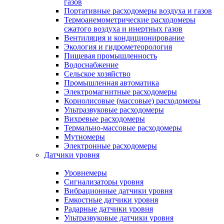
газов
Портативные расходомеры воздуха и газов
Термоанемометрические расходомеры
сжатого воздуха и инертных газов
Вентиляция и кондиционирование
Экология и гидрометеорология
Пищевая промышленность
Водоснабжение
Сельское хозяйство
Промышленная автоматика
Электромагнитные расходомеры
Кориолисовые (массовые) расходомеры
Ультразвуковые расходомеры
Вихревые расходомеры
Термально-массовые расходомеры
Мутномеры
Электронные расходомеры
Датчики уровня
Уровнемеры
Сигнализаторы уровня
Вибрационные датчики уровня
Емкостные датчики уровня
Радарные датчики уровня
Ультразвуковые датчики уровня