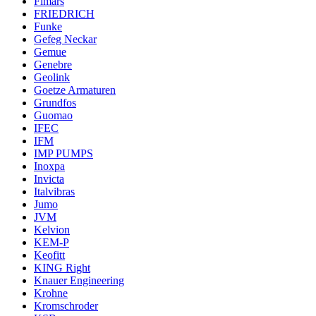
Fimars
FRIEDRICH
Funke
Gefeg Neckar
Gemue
Genebre
Geolink
Goetze Armaturen
Grundfos
Guomao
IFEC
IFM
IMP PUMPS
Inoxpa
Invicta
Italvibras
Jumo
JVM
Kelvion
KEM-P
Keofitt
KING Right
Knauer Engineering
Krohne
Kromschroder