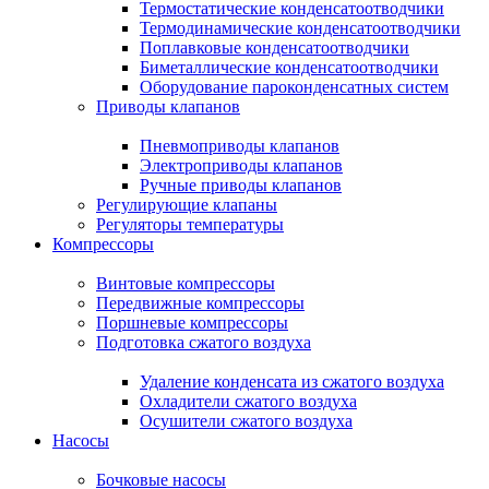
Термостатические конденсатоотводчики
Термодинамические конденсатоотводчики
Поплавковые конденсатоотводчики
Биметаллические конденсатоотводчики
Оборудование пароконденсатных систем
Приводы клапанов
Пневмоприводы клапанов
Электроприводы клапанов
Ручные приводы клапанов
Регулирующие клапаны
Регуляторы температуры
Компрессоры
Винтовые компрессоры
Передвижные компрессоры
Поршневые компрессоры
Подготовка сжатого воздуха
Удаление конденсата из сжатого воздуха
Охладители сжатого воздуха
Осушители сжатого воздуха
Насосы
Бочковые насосы