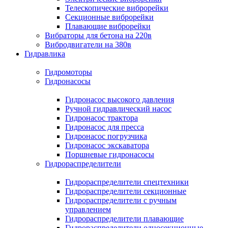
Телескопические виброрейки
Секционные виброрейки
Плавающие виброрейки
Вибраторы для бетона на 220в
Вибродвигатели на 380в
Гидравлика
Гидромоторы
Гидронасосы
Гидронасос высокого давления
Ручной гидравлический насос
Гидронасос трактора
Гидронасос для пресса
Гидронасос погрузчика
Гидронасос экскаватора
Поршневые гидронасосы
Гидрораспределители
Гидрораспределители спецтехники
Гидрораспределители секционные
Гидрораспределители с ручным
управлением
Гидрораспределители плавающие
Гидрораспределители односекционные