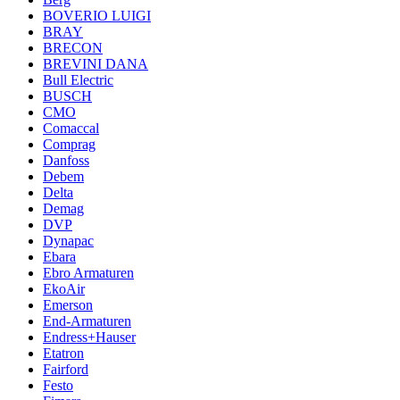
BOVERIO LUIGI
BRAY
BRECON
BREVINI DANA
Bull Electric
BUSCH
CMO
Comaccal
Comprag
Danfoss
Debem
Delta
Demag
DVP
Dynapac
Ebara
Ebro Armaturen
EkoAir
Emerson
End-Armaturen
Endress+Hauser
Etatron
Fairford
Festo