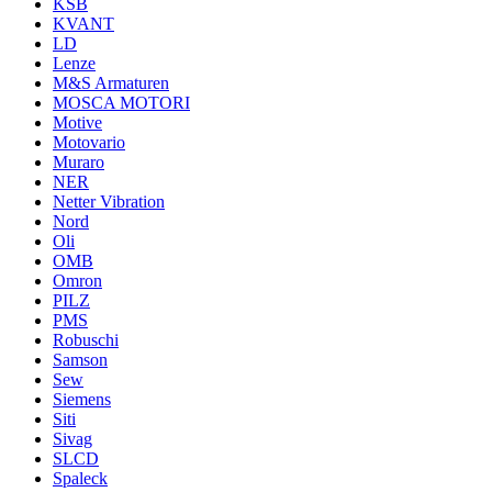
KSB
KVANT
LD
Lenze
M&S Armaturen
MOSCA MOTORI
Motive
Motovario
Muraro
NER
Netter Vibration
Nord
Oli
OMB
Omron
PILZ
PMS
Robuschi
Samson
Sew
Siemens
Siti
Sivag
SLCD
Spaleck