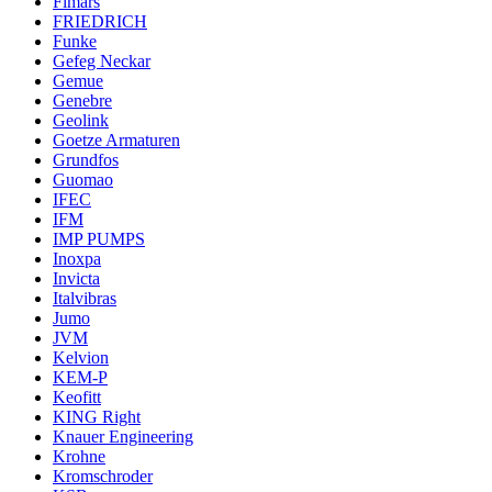
Fimars
FRIEDRICH
Funke
Gefeg Neckar
Gemue
Genebre
Geolink
Goetze Armaturen
Grundfos
Guomao
IFEC
IFM
IMP PUMPS
Inoxpa
Invicta
Italvibras
Jumo
JVM
Kelvion
KEM-P
Keofitt
KING Right
Knauer Engineering
Krohne
Kromschroder