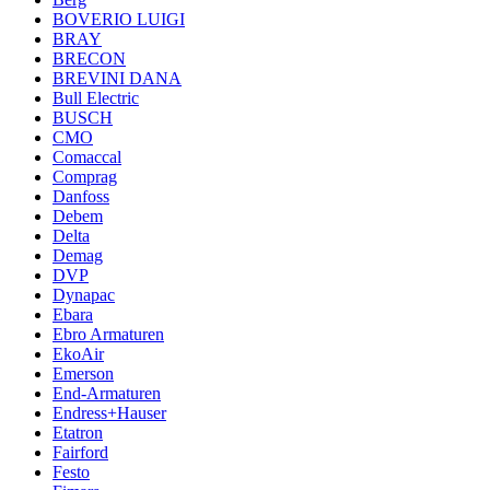
BOVERIO LUIGI
BRAY
BRECON
BREVINI DANA
Bull Electric
BUSCH
CMO
Comaccal
Comprag
Danfoss
Debem
Delta
Demag
DVP
Dynapac
Ebara
Ebro Armaturen
EkoAir
Emerson
End-Armaturen
Endress+Hauser
Etatron
Fairford
Festo