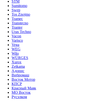
STM
Sumitomo
Swep
Tos Znojmo
Tramec
Transtecno
Tranter
Uras Techno
Vacon
Varisco
Vega
WEG
Wilo
WÜRGES
Xurox
Zetkama
Адонис
Вибромаш
Восток Мотор
КПСР
Красный Маяк
МО Восток
Русэлком