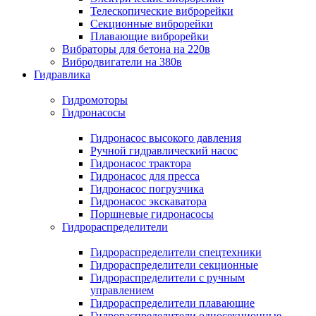
Телескопические виброрейки
Секционные виброрейки
Плавающие виброрейки
Вибраторы для бетона на 220в
Вибродвигатели на 380в
Гидравлика
Гидромоторы
Гидронасосы
Гидронасос высокого давления
Ручной гидравлический насос
Гидронасос трактора
Гидронасос для пресса
Гидронасос погрузчика
Гидронасос экскаватора
Поршневые гидронасосы
Гидрораспределители
Гидрораспределители спецтехники
Гидрораспределители секционные
Гидрораспределители с ручным
управлением
Гидрораспределители плавающие
Гидрораспределители односекционные