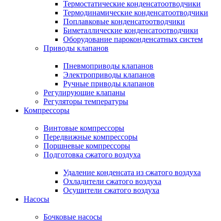
Термостатические конденсатоотводчики
Термодинамические конденсатоотводчики
Поплавковые конденсатоотводчики
Биметаллические конденсатоотводчики
Оборудование пароконденсатных систем
Приводы клапанов
Пневмоприводы клапанов
Электроприводы клапанов
Ручные приводы клапанов
Регулирующие клапаны
Регуляторы температуры
Компрессоры
Винтовые компрессоры
Передвижные компрессоры
Поршневые компрессоры
Подготовка сжатого воздуха
Удаление конденсата из сжатого воздуха
Охладители сжатого воздуха
Осушители сжатого воздуха
Насосы
Бочковые насосы