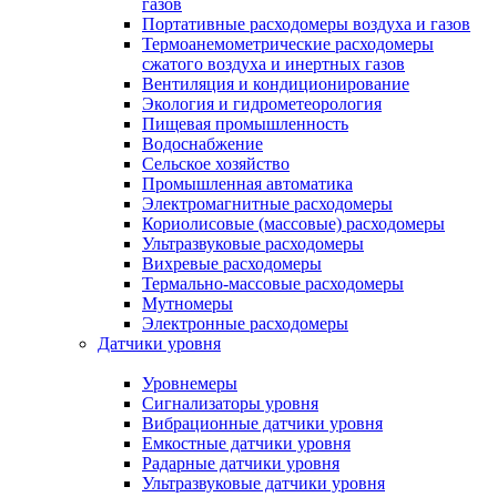
газов
Портативные расходомеры воздуха и газов
Термоанемометрические расходомеры
сжатого воздуха и инертных газов
Вентиляция и кондиционирование
Экология и гидрометеорология
Пищевая промышленность
Водоснабжение
Сельское хозяйство
Промышленная автоматика
Электромагнитные расходомеры
Кориолисовые (массовые) расходомеры
Ультразвуковые расходомеры
Вихревые расходомеры
Термально-массовые расходомеры
Мутномеры
Электронные расходомеры
Датчики уровня
Уровнемеры
Сигнализаторы уровня
Вибрационные датчики уровня
Емкостные датчики уровня
Радарные датчики уровня
Ультразвуковые датчики уровня