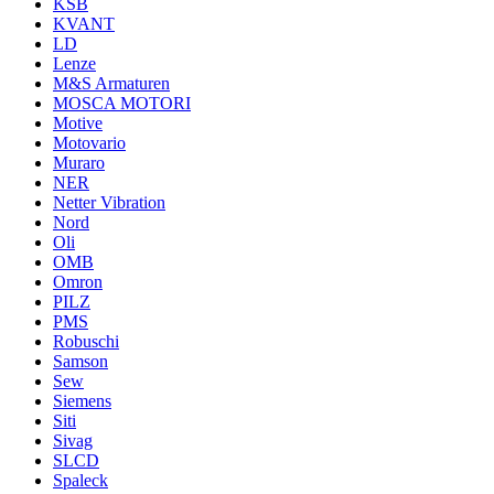
KSB
KVANT
LD
Lenze
M&S Armaturen
MOSCA MOTORI
Motive
Motovario
Muraro
NER
Netter Vibration
Nord
Oli
OMB
Omron
PILZ
PMS
Robuschi
Samson
Sew
Siemens
Siti
Sivag
SLCD
Spaleck